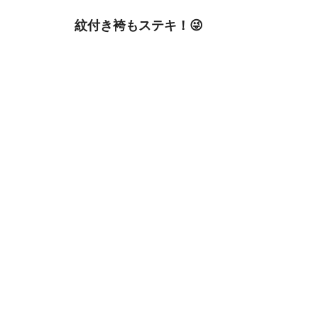
 紋付き袴もステキ！😜