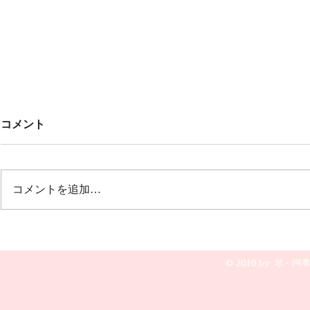
Untitled
みんなでこ
コメント
🎶🎶
オープニング 冬の荒波から🎵風
雪流れ旅 ２曲目は🎵カルメン
12月20日(土
誰もが知っているクラシックの曲
グ 文芸会館
コメントを追加…
で すごく盛り上がりました💖💖
演奏です😆🎵
💖
© 2010 by 琴・四