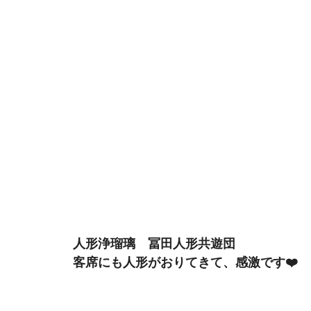
 人形浄瑠璃　冨田人形共遊団 
 客席にも人形がおりてきて、感激です❤️