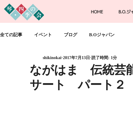
HOME
B.O.
全ての記事
イベント
ブログ
B.Oジャパン
shikinokai
2017年7月13日
読了時間: 1分
ながはま 伝統芸
サート パート２ 