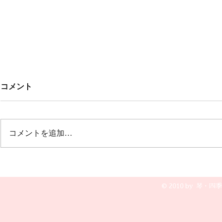
Untitled
みんなでこ
コメント
🎶🎶
オープニング 冬の荒波から🎵風
雪流れ旅 ２曲目は🎵カルメン
12月20日(土
誰もが知っているクラシックの曲
グ 文芸会館
コメントを追加…
で すごく盛り上がりました💖💖
演奏です😆🎵
💖
© 2010 by 琴・四