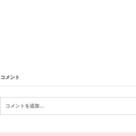
Untitled
みんなでこ
コメント
🎶🎶
オープニング 冬の荒波から🎵風
雪流れ旅 ２曲目は🎵カルメン
12月20日(土
誰もが知っているクラシックの曲
グ 文芸会館
コメントを追加…
で すごく盛り上がりました💖💖
演奏です😆🎵
💖