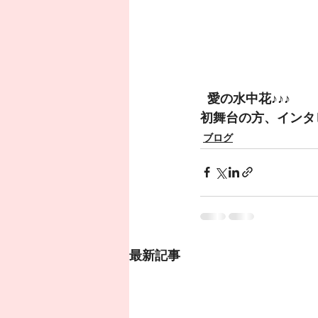
  愛の水中花♪♪♪
初舞台の方、インタビ
ブログ
最新記事