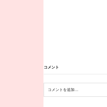
Untitled
コメント
オープニング 冬の荒波から🎵風
雪流れ旅 ２曲目は🎵カルメン
誰もが知っているクラシックの曲
コメントを追加…
で すごく盛り上がりました💖💖
💖