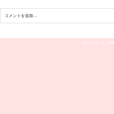
雪流れ旅 ２曲目は🎵カルメン
12月20日(土
誰もが知っているクラシックの曲
グ 文芸会館
コメントを追加…
で すごく盛り上がりました💖💖
演奏です😆🎵
💖
© 2010 by 琴・四