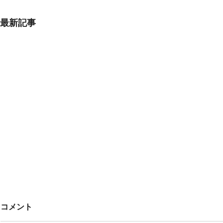
最新記事
Untitled
みんなでこ
コメント
🎶🎶
オープニング 冬の荒波から🎵風