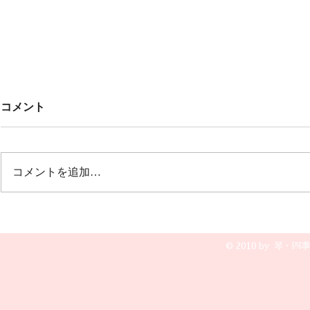
Untitled
みんなでこ
コメント
🎶🎶
オープニング 冬の荒波から🎵風
雪流れ旅 ２曲目は🎵カルメン
12月20日(土
誰もが知っているクラシックの曲
グ 文芸会館
コメントを追加…
で すごく盛り上がりました💖💖
演奏です😆🎵
💖
© 2010 by 琴・四