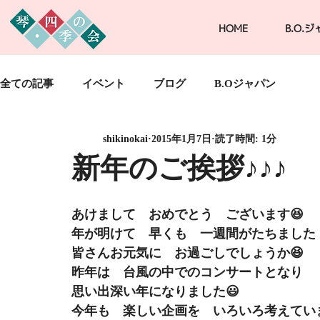
HOME
B.O.
全ての記事
イベント
ブログ
B.Oジャパン
shikinokai
2015年1月7日
読了時間: 1分
新年のご挨拶♪♪♪
あけまして　おめでとう　ございます😆
年が明けて　早くも　一週間がたちました
皆さんお元気に　お過ごしでしょうか😆
昨年は　台風の中でのコンサートとなり
思い出深い年になりました😃
今年も　楽しい企画を　いろいろ考えてい