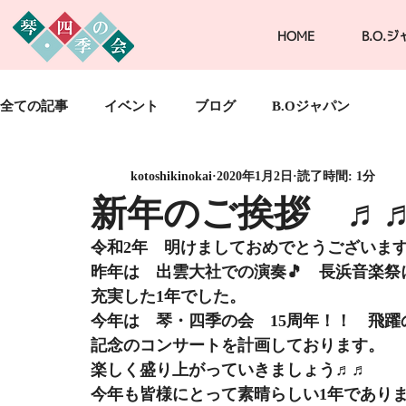
HOME
B.O.
全ての記事
イベント
ブログ
B.Oジャパン
kotoshikinokai
2020年1月2日
読了時間: 1分
新年のご挨拶 ♬
令和2年　明けましておめでとうございます!(
昨年は　出雲大社での演奏🎵　長浜音楽祭
充実した1年でした。
今年は　琴・四季の会　15周年！！　飛躍の
記念のコンサートを計画しております。
楽しく盛り上がっていきましょう♬♬
今年も皆様にとって素晴らしい1年であります