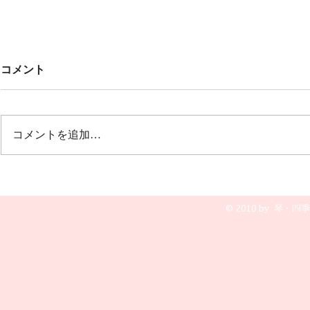
Untitled
みんなでこ
コメント
🎶🎶
オープニング 冬の荒波から🎵風
雪流れ旅 ２曲目は🎵カルメン
12月20日(土
誰もが知っているクラシックの曲
グ 文芸会館
コメントを追加…
で すごく盛り上がりました💖💖
演奏です😆🎵
💖
© 2010 by 琴・四