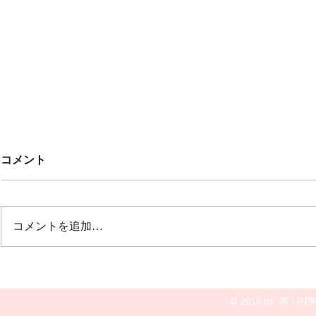
Untitled
みんなでこ
コメント
🎶🎶
オープニング 冬の荒波から🎵風
雪流れ旅 ２曲目は🎵カルメン
12月20日(土
誰もが知っているクラシックの曲
グ 文芸会館
コメントを追加…
で すごく盛り上がりました💖💖
演奏です😆🎵
💖
© 2010 by 琴・四