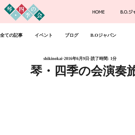
HOME
B.O.
全ての記事
イベント
ブログ
B.Oジャパン
shikinokai
2016年6月9日
読了時間: 1分
琴・四季の会演奏