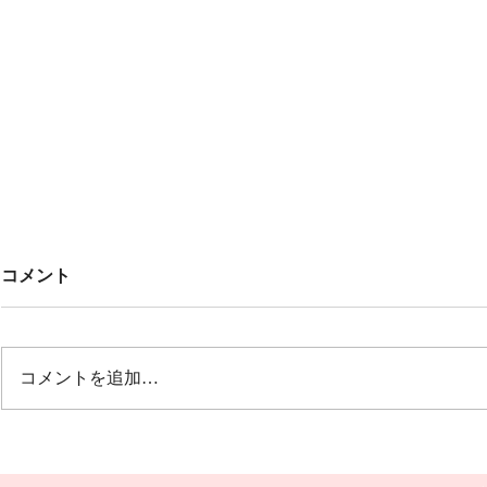
Untitled
みんなでこ
コメント
🎶🎶
オープニング 冬の荒波から🎵風
雪流れ旅 ２曲目は🎵カルメン
12月20日(土
誰もが知っているクラシックの曲
グ 文芸会館
コメントを追加…
で すごく盛り上がりました💖💖
演奏です😆🎵
💖