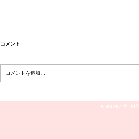
Untitled
みんなでこ
コメント
🎶🎶
オープニング 冬の荒波から🎵風
雪流れ旅 ２曲目は🎵カルメン
12月20日(土
誰もが知っているクラシックの曲
グ 文芸会館
コメントを追加…
で すごく盛り上がりました💖💖
演奏です😆🎵
💖
© 2010 by 琴・四