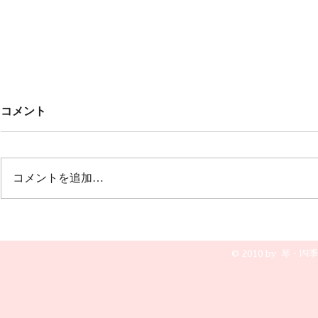
Untitled
みんなでこ
コメント
🎶🎶
オープニング 冬の荒波から🎵風
雪流れ旅 ２曲目は🎵カルメン
12月20日(土
誰もが知っているクラシックの曲
グ 文芸会館
コメントを追加…
で すごく盛り上がりました💖💖
演奏です😆🎵
💖
© 2010 by 琴・四