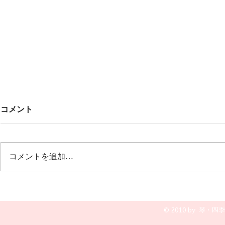
Untitled
みんなでこ
コメント
🎶🎶
オープニング 冬の荒波から🎵風
雪流れ旅 ２曲目は🎵カルメン
12月20日(土
誰もが知っているクラシックの曲
グ 文芸会館
コメントを追加…
で すごく盛り上がりました💖💖
演奏です😆🎵
💖
© 2010 by 琴・四