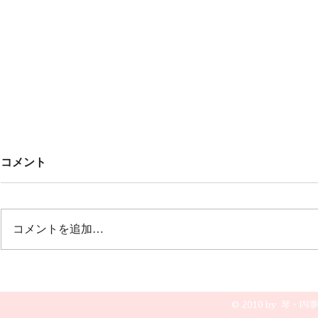
Untitled
みんなでこ
コメント
🎶🎶
オープニング 冬の荒波から🎵風
雪流れ旅 ２曲目は🎵カルメン
12月20日(土
誰もが知っているクラシックの曲
グ 文芸会館
コメントを追加…
で すごく盛り上がりました💖💖
演奏です😆🎵
💖
© 2010 by 琴・四